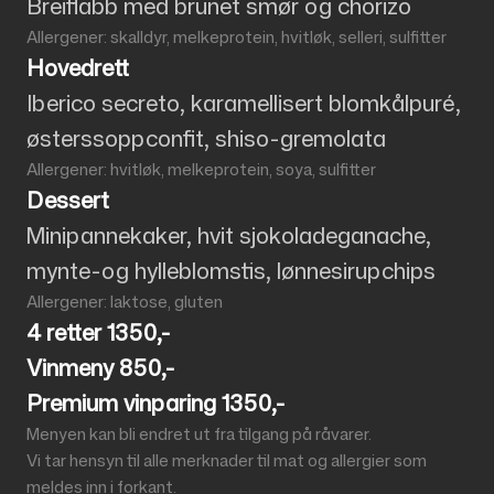
Breiflabb med brunet smør og chorizo
Allergener: skalldyr, melkeprotein, hvitløk, selleri, sulfitter
Hovedrett
Iberico secreto, karamellisert blomkålpuré,
østerssoppconfit, shiso-gremolata
Allergener: hvitløk, melkeprotein, soya, sulfitter
Dessert
Minipannekaker, hvit sjokoladeganache,
mynte-og hylleblomstis, lønnesirupchips
Allergener: laktose, gluten
4 retter 1350,-
Vinmeny 850,-
Premium vinparing 1350,-
Menyen kan bli endret ut fra tilgang på råvarer.
Vi tar hensyn til alle merknader til mat og allergier som
meldes inn i forkant.