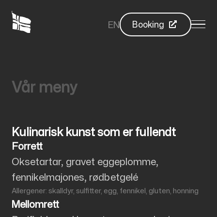
EN
Booking
Vår meny
Kulinarisk kunst som er fullendt
Forrett
Oksetartar, gravet eggeplomme,
fennikelmajones, rødbetgelé
Allergener: skalldyr, sulfitter, egg, fennikel, gluten, honning
Mellomrett